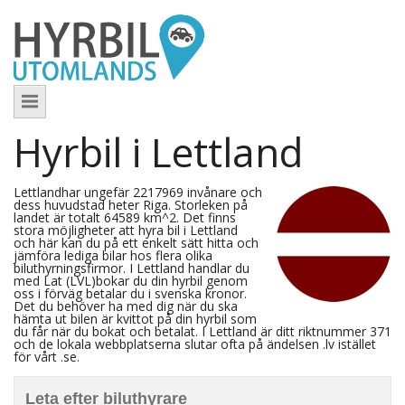
Hyrbil i Lettland
Lettlandhar ungefär 2217969 invånare och
dess huvudstad heter Riga. Storleken på
landet är totalt 64589 km^2. Det finns
stora möjligheter att hyra bil i Lettland
och här kan du på ett enkelt sätt hitta och
jämföra lediga bilar hos flera olika
biluthyrningsfirmor. I Lettland handlar du
med Lat (LVL)bokar du din hyrbil genom
oss i förväg betalar du i svenska kronor.
Det du behöver ha med dig när du ska
hämta ut bilen är kvittot på din hyrbil som
du får när du bokat och betalat. I Lettland är ditt riktnummer 371
och de lokala webbplatserna slutar ofta på ändelsen .lv istället
för vårt .se.
Leta efter biluthyrare