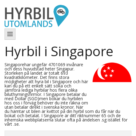
Hyrbil i Singapore
Singaporehar ungefär 4701069 invånare
och dess huvudstad heter Singapur.
Storleken på landet är totalt 693
kvadratkilometer. Det finns stora
möjligheter att hyra bil i Singapore och här
kan du på ett enkelt sätt söka och
jämföra lediga hyrbilar hos flera olika
biluthyrningsfirmor. I Singapore betalar du
med Dollar (SGD)men bokar du hyrbilen
hos oss i förväg behöver du inte räkna om
utan betalar direkt i svenska kronor. När
du hämtar ut bilen är kvittot på din hyrbil som du får när du
bokat och betalat. I Singapore är ditt riktnummer 65 och de
inhemska webbplatserna slutar ofta på ändelsen .sg istället för
vårt .se.